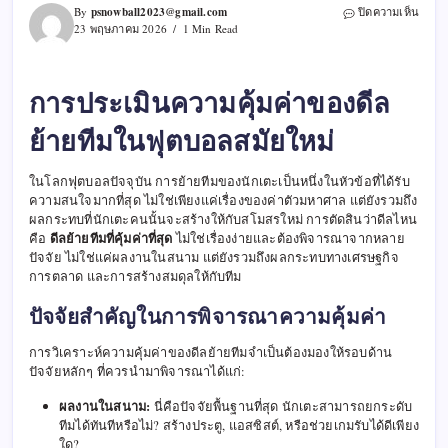
psnowball2023@gmail.com
บน
By
ปิดความเห็น
ใคร
23 พฤษภาคม 2026
1 Min Read
คือ
ดีล
ย้าย
การประเมินความคุ้มค่าของดีล
ทีม
ที่
ย้ายทีมในฟุตบอลสมัยใหม่
คุ้ม
ที่สุด
ของ
ในโลกฟุตบอลปัจจุบัน การย้ายทีมของนักเตะเป็นหนึ่งในหัวข้อที่ได้รับ
ปี
นี้?
ความสนใจมากที่สุด ไม่ใช่เพียงแค่เรื่องของค่าตัวมหาศาล แต่ยังรวมถึง
วิเครา
ผลกระทบที่นักเตะคนนั้นจะสร้างให้กับสโมสรใหม่ การตัดสินว่าดีลไหน
ปัจจัย
คือ
ดีลย้ายทีมที่คุ้มค่าที่สุด
ไม่ใช่เรื่องง่ายและต้องพิจารณาจากหลาย
และ
ปัจจัย ไม่ใช่แค่ผลงานในสนาม แต่ยังรวมถึงผลกระทบทางเศรษฐกิจ
กรณี
การตลาด และการสร้างสมดุลให้กับทีม
ศึกษา
ปัจจัยสำคัญในการพิจารณาความคุ้มค่า
การวิเคราะห์ความคุ้มค่าของดีลย้ายทีมจำเป็นต้องมองให้รอบด้าน
ปัจจัยหลักๆ ที่ควรนำมาพิจารณาได้แก่:
ผลงานในสนาม:
นี่คือปัจจัยพื้นฐานที่สุด นักเตะสามารถยกระดับ
ทีมได้ทันทีหรือไม่? สร้างประตู, แอสซิสต์, หรือช่วยเกมรับได้ดีเพียง
ใด?