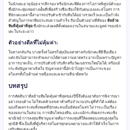
ในนักเตะอายุน้อยจากลีกรอง หรือนักเตะที่ต้องการโอกาสพิสูจน์ตัวเอง
ซึ่งมักจะทุ่มเทอย่างเต็มที่เพื่อสร้างชื่อเสียงให้กับตนเองและสโมสร การ
ที่นักเตะเหล่านี้สามารถปรับตัวเข้ากับทีมได้อย่างรวดเร็วและเป็นกำลัง
สำคัญในการพาทีมประสบความสำเร็จ ถือเป็นตัวอย่างที่ดีของ
ดีลย้าย
ทีมที่คุ้มค่าที่สุด
ซึ่งมักจะส่งผลดีทั้งต่อผลงานในสนามและมูลค่าของนัก
เตะในระยะยาว
ตัวอย่างดีลที่ไม่คุ้มค่า:
ในทางกลับกัน บางครั้งสโมสรก็ทุ่มเงินมหาศาลกับนักเตะที่มีชื่อเสียง
แต่กลับไม่สามารถทำผลงานได้ตามความคาดหวัง อาจเป็นเพราะปัญหา
อาการบาดเจ็บ, การปรับตัวเข้ากับลีกหรือวัฒนธรรมใหม่ไม่ได้, หรือแม้
กระทั่งปัญหาทางจิตใจ ปัญหาเหล่านี้มักนำไปสู่การเป็นภาระของ
สโมสรทั้งในด้านค่าเหนื่อยและผลงานที่น่าผิดหวัง
บทสรุป
การตัดสินว่าดีลย้ายทีมใดคุ้มค่าที่สุดของปีนี้จึงต้องอาศัยการพิจารณา
อย่างรอบด้าน ไม่ใช่แค่ตัวเลขค่าตัวหรือจำนวนประตูที่ทำได้ แต่ต้อง
มองถึงผลกระทบทั้งหมดที่นักเตะคนนั้นมีต่อสโมสร ไม่ว่าจะเป็นเรื่อง
ของผลงานในสนาม, การเติบโตของทีม, และแม้กระทั่งผลกระทบเชิง
พาณิชย์ การลงทุนที่ชาญฉลาดคือการลงทุนที่ให้ผลตอบแทนสูงสุดใน
ทุกมิติ ซึ่งเป็นสิ่งที่ผู้บริหารสโมสรทุกคนพยายามจะทำให้สำเร็จในการ
เสริมทัพแต่ละครั้ง