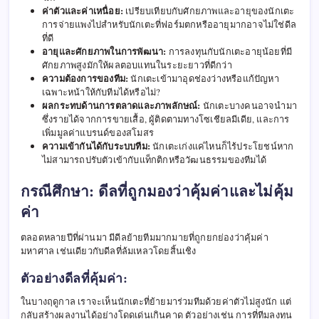
ค่าตัวและค่าเหนื่อย:
เปรียบเทียบกับศักยภาพและอายุของนักเตะ
การจ่ายแพงไปสำหรับนักเตะที่ฟอร์มตกหรืออายุมากอาจไม่ใช่ดีล
ที่ดี
อายุและศักยภาพในการพัฒนา:
การลงทุนกับนักเตะอายุน้อยที่มี
ศักยภาพสูงมักให้ผลตอบแทนในระยะยาวที่ดีกว่า
ความต้องการของทีม:
นักเตะเข้ามาอุดช่องว่างหรือแก้ปัญหา
เฉพาะหน้าให้กับทีมได้หรือไม่?
ผลกระทบด้านการตลาดและภาพลักษณ์:
นักเตะบางคนอาจนำมา
ซึ่งรายได้จากการขายเสื้อ, ผู้ติดตามทางโซเชียลมีเดีย, และการ
เพิ่มมูลค่าแบรนด์ของสโมสร
ความเข้ากันได้กับระบบทีม:
นักเตะเก่งแค่ไหนก็ไร้ประโยชน์หาก
ไม่สามารถปรับตัวเข้ากับแท็กติกหรือวัฒนธรรมของทีมได้
กรณีศึกษา: ดีลที่ถูกมองว่าคุ้มค่าและไม่คุ้ม
ค่า
ตลอดหลายปีที่ผ่านมา มีดีลย้ายทีมมากมายที่ถูกยกย่องว่าคุ้มค่า
มหาศาล เช่นเดียวกับดีลที่ล้มเหลวโดยสิ้นเชิง
ตัวอย่างดีลที่คุ้มค่า:
ในบางฤดูกาล เราจะเห็นนักเตะที่ย้ายมาร่วมทีมด้วยค่าตัวไม่สูงนัก แต่
กลับสร้างผลงานได้อย่างโดดเด่นเกินคาด ตัวอย่างเช่น การที่ทีมลงทุน